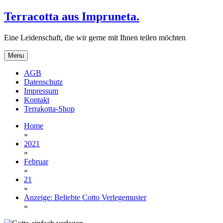
Skip
Terracotta aus Impruneta.
to
content
Eine Leidenschaft, die wir gerne mit Ihnen teilen möchten
Menu
AGB
Datenschutz
Impressum
Kontakt
Terrakotta-Shop
Home
»
2021
»
Februar
»
21
»
Anzeige: Beliebte Cotto Verlegemuster
»