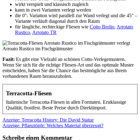
wirkt verspielt und klassisch zugleich
kann in zwei Varianten verlegt werden
die 0°- Variation wird parallell zur Wand verlegt und die 45° –
Variante verläuft diagonal durch den Raum
für längliche, rechteckige Fliesen wie
Cotto Brolio
,
Arrotato
Rustico
,
Arrotato TR
Arroato Rustico im Fischgrätmuster
Fazit:
Es gibt eine Vielzahl an schönen Cotto-Verlegemustern.
Wenn Sie sich für die richtige Fliesen-Art und das optimale Muster
entscheiden, haben Sie die Chance das bestmögliche aus Ihrem
vorhandenen Raum herauszuholen.
Terracotta-Fliesen
Italienische Terracotta-Fliesen in allen Formaten. Erstklassige
Qualität, frostfest. Beste Preise durch Direktimport.
Beitragsnavigation
Anzeige: Terracotta History: Die David Statue
Anzeige: Pflanztöpfe: Welches Material überzeugt?
Schreibe einen Kommentar